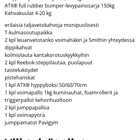
ATX® full rubber bumper-levypainosarja 150kg
Kahvakuulat 4-20 kg
erilaisia taljavetokahvoja monipuolisesti
T-kulmasoutupaikka
2 kpl leuanvetotanko voimahäkin ja Smithin yhteydessä
dippikahvat
kolmiolauta kantakorotuskyykkyihin
2 kpl Reebok-steppilautaa, puolapuut
taisteluköydet
pistehanskat
1 kpl ATX® hyppyboksi 50/60/70cm
1 kpl voimapallo 1kg kuminauhat, foamrollerit ja
triggerpallot kehonhuoltoon
2 kpl jumppapalloa
1 kpl voimapyörä
jumppamatot Pavigym