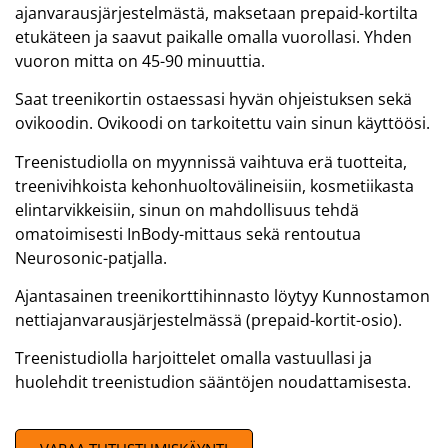
ajanvarausjärjestelmästä, maksetaan prepaid-kortilta
etukäteen ja saavut paikalle omalla vuorollasi. Yhden
vuoron mitta on 45-90 minuuttia.
Saat treenikortin ostaessasi hyvän ohjeistuksen sekä
ovikoodin. Ovikoodi on tarkoitettu vain sinun käyttöösi.
Treenistudiolla on myynnissä vaihtuva erä tuotteita,
treenivihkoista kehonhuoltovälineisiin, kosmetiikasta
elintarvikkeisiin, sinun on mahdollisuus tehdä
omatoimisesti InBody-mittaus sekä rentoutua
Neurosonic-patjalla.
Ajantasainen treenikorttihinnasto löytyy Kunnostamon
nettiajanvarausjärjestelmässä (prepaid-kortit-osio).
Treenistudiolla harjoittelet omalla vastuullasi ja
huolehdit treenistudion sääntöjen noudattamisesta.