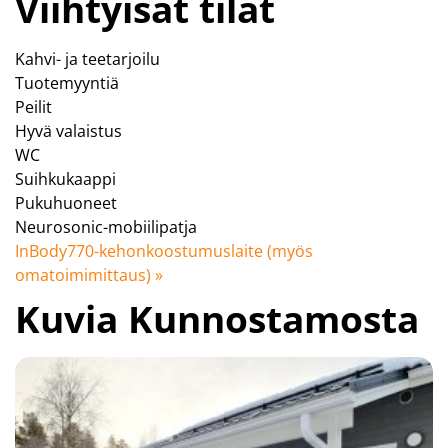
Viihtyisät tilat
Kahvi- ja teetarjoilu
Tuotemyyntiä
Peilit
Hyvä valaistus
WC
Suihkukaappi
Pukuhuoneet
Neurosonic-mobiilipatja
InBody770-kehonkoostumuslaite (myös
omatoimimittaus) »
Kuvia Kunnostamosta