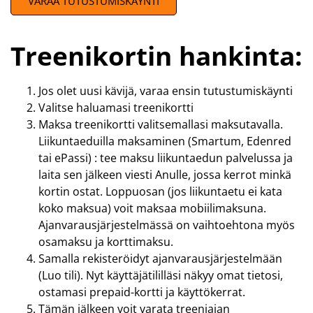
VARAA TUTUSTUMISKÄYNTI
Treenikortin hankinta:
Jos olet uusi kävijä, varaa ensin tutustumiskäynti
Valitse haluamasi treenikortti
Maksa treenikortti valitsemallasi maksutavalla.
Liikuntaeduilla maksaminen (Smartum, Edenred
tai ePassi) : tee maksu liikuntaedun palvelussa ja
laita sen jälkeen viesti Anulle, jossa kerrot minkä
kortin ostat. Loppuosan (jos liikuntaetu ei kata
koko maksua) voit maksaa mobiilimaksuna.
Ajanvarausjärjestelmässä on vaihtoehtona myös
osamaksu ja korttimaksu.
Samalla rekisteröidyt ajanvarausjärjestelmään
(Luo tili). Nyt käyttäjätililläsi näkyy omat tietosi,
ostamasi prepaid-kortti ja käyttökerrat.
Tämän jälkeen voit varata treeniajan