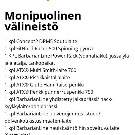
Monipuolinen
välineistö
1 kpl Concept2 DPM5 Soutulaite
1 kpl FitNord Racer 500 Spinning-pyörä
1 KPL BarbarianLine Power Rack (voimahäkki), jossa ylä-
ja alatalja, tankopaikat
1 kpl ATX® Multi Smith-laite 700
1 kpl ATX® Ristikkäistaljalaite
1 kpl ATX® Glute Ham Raise-penkki
1 kpl ATX® Penkkipunnerruspenkki 750
1 kpl BarbarianLine yhdistetty jalkaprässi/ hack-
kyykkylaite/pohjeprässi
1 kpl BarbarianLine polvenojennus istuen/
polvenkoukistus maaten-laite
1 kpl BarbarianLine hauiskääntöihin soveltuva laite