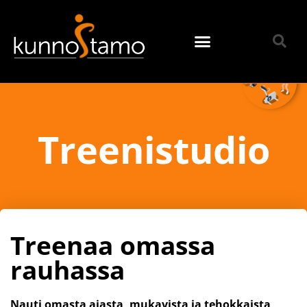
Treenistudio
Treenaa omassa
rauhassa
Nauti omasta ajasta, mukavista ja tehokkaista