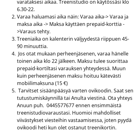
varataksesi aikaa. Treenistudio on käytössäsi klo
6.30-22.
Varaa haluamasi aika näin: Varaa aika-> Varaa ja
maksa aika -> Maksa käyttäen prepaid-korttia -
>Varaus tehty.
Treeniaika on kalenterin väljyydestä riippuen 45-
90 minuuttia.
Jos otat mukaan perheenjäsenen, varaa hänelle
toinen aika klo 22 jälkeen. Maksu tulee suorittaa
prepaid-kortiltasi varauksen yhteydessä. Muun
kuin perheenjäsenen maksu hoituu kätevästi
mobiilimaksuna (15 €)
Tarvitset sisäänpääsyä varten ovikoodin. Saat sen
tutustumiskäynnillä tai Anulta viestinä. Ota yhteys
Anuun puh. 0445577677 ennen ensimmäistä
treenistudiovaraustasi. Huomioi mahdolliset
viivästykset viesteihin vastaamisessa, joten pyydä
ovikoodi heti kun olet ostanut treenikortin.