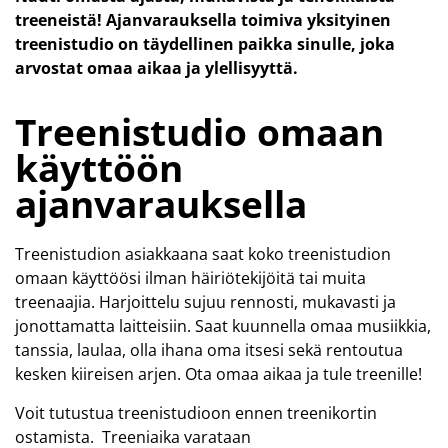
treeneistä!
Ajanvarauksella toimiva yksityinen
treenistudio on täydellinen paikka sinulle, joka
arvostat omaa aikaa ja ylellisyyttä.
Treenistudio omaan
käyttöön
ajanvarauksella
Treenistudion asiakkaana saat koko treenistudion
omaan käyttöösi ilman häiriötekijöitä tai muita
treenaajia. Harjoittelu sujuu rennosti, mukavasti ja
jonottamatta laitteisiin. Saat kuunnella omaa musiikkia,
tanssia, laulaa, olla ihana oma itsesi sekä rentoutua
kesken kiireisen arjen. Ota omaa aikaa ja tule treenille!
Voit tutustua treenistudioon ennen treenikortin
ostamista. Treeniaika varataan