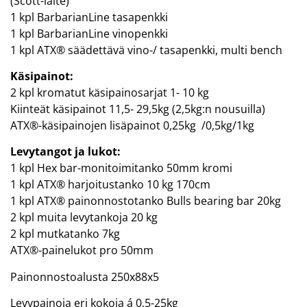
(Scott-laite)
1 kpl BarbarianLine tasapenkki
1 kpl BarbarianLine vinopenkki
1 kpl ATX® säädettävä vino-/ tasapenkki, multi bench
Käsipainot:
2 kpl kromatut käsipainosarjat 1- 10 kg
Kiinteät käsipainot 11,5- 29,5kg (2,5kg:n nousuilla)
ATX®-käsipainojen lisäpainot 0,25kg /0,5kg/1kg
Levytangot ja lukot:
1 kpl Hex bar-monitoimitanko 50mm kromi
1 kpl ATX® harjoitustanko 10 kg 170cm
1 kpl ATX® painonnostotanko Bulls bearing bar 20kg
2 kpl muita levytankoja 20 kg
2 kpl mutkatanko 7kg
ATX®-painelukot pro 50mm
Painonnostoalusta 250x88x5
Levypainoja eri kokoja á 0,5-25kg