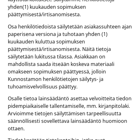
yhden(1) kuukauden sopimuksen
päättymisestä/irtisanomisesta.
Osa henkilötiedoista säilytetään asiakassuhteen ajan
paperisena versiona ja tuhotaan yhden (1)
kuukauden kuluttua sopimuksen
päättymisestä/irtisanomisesta. Näitä tietoja
säilytetään lukitussa tilassa. Asiakkaan on
mahdollista saada itseään koskeva materiaali
omakseen sopimuksen päättyessä, jolloin
Kunnostamon henkilötietojen säilytys- ja
tuhoamisvelvollisuus päättyy.
Osalle tietoa lainsäädäntö asettaa velvoitteita tiedon
pidempiaikaiselle tallentamiselle, mm. kirjanpitolaki.
Arvioimme tietojen säilyttämisen tarpeellisuutta
säännöllisesti sovellettava lainsäädäntö huomioon
ottaen.