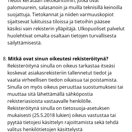
Tiedot kerätään tietokantoihin, jotka ovat
palomuurein, salasanoin ja muilla teknisillä keinoilla
suojattuja. Tietokannat ja niiden varmuuskopiot
sijaitsevat lukituissa tiloissa ja tietoihin pääsee
käsiksi vain rekisterin ylläpitäjä. Ulkopuoliset palvelut
huolehtivat omalta osaltaan tietojen turvallisesta
säilyttämisestä.
Mitkä ovat sinun oikeutesi rekisteröitynä?
Rekisteröitynä sinulla on oikeus tarkastaa itseäsi
koskevat asiakasrekisteriin tallennetut tiedot ja
vaatia virheellisen tiedon oikaisua tai poistamista.
Sinulla on myös oikeus peruuttaa suostumuksesi tai
muuttaa sitä lähettämällä sähköpostia
rekisteriasioista vastaavalle henkilölle.
Rekisteröitynä sinulla on tietosuoja-asetuksen
mukaisesti (25.5.2018 lukien) oikeus vastustaa tai
pyytää tietojesi käsittelyn rajoittamista sekä tehdä
valitus henkilötietojen käsittelystä