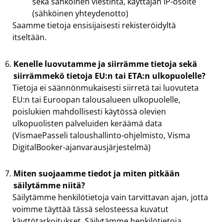
sekä sähköinen viestintä, käyttäjän IP-osoite
(sähköinen yhteydenotto)
Saamme tietoja ensisijaisesti rekisteröidyltä
itseltään.
Kenelle luovutamme ja siirrämme tietoja sekä
siirrämmekö tietoja EU:n tai ETA:n ulkopuolelle?
Tietoja ei säännönmukaisesti siirretä tai luovuteta
EU:n tai Euroopan talousalueen ulkopuolelle,
poislukien mahdollisesti käytössä olevien
ulkopuolisten palveluiden keräämä data
(VismaePasseli taloushallinto-ohjelmisto, Visma
DigitalBooker-ajanvarausjärjestelmä)
Miten suojaamme tiedot ja miten pitkään
säilytämme niitä?
Säilytämme henkilötietoja vain tarvittavan ajan, jotta
voimme täyttää tässä selosteessa kuvatut
käyttötarkoitukset. Säilytämme henkilötietoja