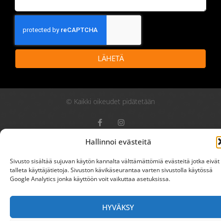
LÄHETÄ
© Kaikki oikeudet pidätetään
Hallinnoi evästeitä
Sivusto sisältää sujuvan käytön kannalta välttämättömiä evästeitä jotka eivät
talleta käyttäjätietoja. Sivuston kävikäseurantaa varten sivustolla käytössä
Google Analytics jonka käyttöön voit vaikuttaa asetuksissa.
HYVÄKSY