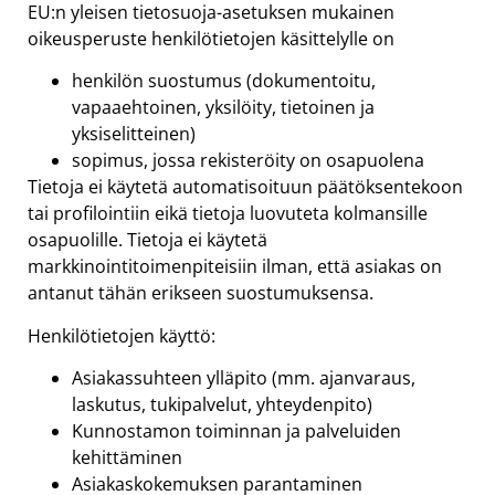
EU:n yleisen tietosuoja-asetuksen mukainen
oikeusperuste henkilötietojen käsittelylle on
henkilön suostumus (dokumentoitu,
vapaaehtoinen, yksilöity, tietoinen ja
yksiselitteinen)
sopimus, jossa rekisteröity on osapuolena
Tietoja ei käytetä automatisoituun päätöksentekoon
tai profilointiin eikä tietoja luovuteta kolmansille
osapuolille. Tietoja ei käytetä
markkinointitoimenpiteisiin ilman, että asiakas on
antanut tähän erikseen suostumuksensa.
Henkilötietojen käyttö:
Asiakassuhteen ylläpito (mm. ajanvaraus,
laskutus, tukipalvelut, yhteydenpito)
Kunnostamon toiminnan ja palveluiden
kehittäminen
Asiakaskokemuksen parantaminen