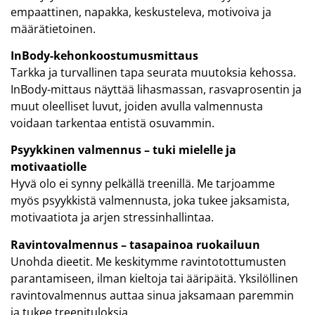
empaattinen, napakka, keskusteleva, motivoiva ja
määrätietoinen.
InBody-kehonkoostumusmittaus
Tarkka ja turvallinen tapa seurata muutoksia kehossa.
InBody-mittaus näyttää lihasmassan, rasvaprosentin ja
muut oleelliset luvut, joiden avulla valmennusta
voidaan tarkentaa entistä osuvammin.
Psyykkinen valmennus – tuki mielelle ja
motivaatiolle
Hyvä olo ei synny pelkällä treenillä. Me tarjoamme
myös psyykkistä valmennusta, joka tukee jaksamista,
motivaatiota ja arjen stressinhallintaa.
Ravintovalmennus – tasapainoa ruokailuun
Unohda dieetit. Me keskitymme ravintotottumusten
parantamiseen, ilman kieltoja tai ääripäitä. Yksilöllinen
ravintovalmennus auttaa sinua jaksamaan paremmin
ja tukee treenituloksia.