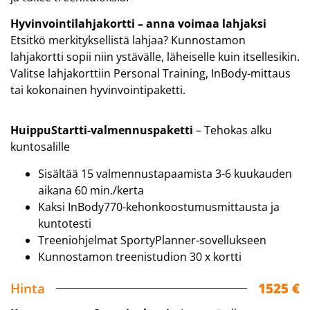
Hyvinvointilahjakortti – anna voimaa lahjaksi
Etsitkö merkityksellistä lahjaa? Kunnostamon
lahjakortti sopii niin ystävälle, läheiselle kuin itsellesikin.
Valitse lahjakorttiin Personal Training, InBody-mittaus
tai kokonainen hyvinvointipaketti.
HuippuStartti-valmennuspaketti
– Tehokas alku
kuntosalille
Sisältää 15 valmennustapaamista 3-6 kuukauden
aikana 60 min./kerta
Kaksi InBody770-kehonkoostumusmittausta ja
kuntotesti
Treeniohjelmat SportyPlanner-sovellukseen
Kunnostamon treenistudion 30 x kortti
Hinta
1525 €