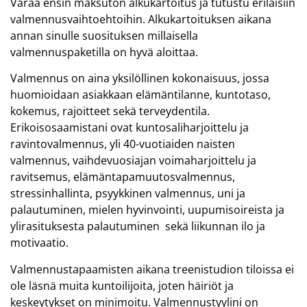
Varaa ensin maksuton alkukartoitus ja tutustu erilaisiin
valmennusvaihtoehtoihin. Alkukartoituksen aikana
annan sinulle suosituksen millaisella
valmennuspaketilla on hyvä aloittaa.
Valmennus on aina yksilöllinen kokonaisuus, jossa
huomioidaan asiakkaan elämäntilanne, kuntotaso,
kokemus, rajoitteet sekä terveydentila.
Erikoisosaamistani ovat kuntosaliharjoittelu ja
ravintovalmennus, yli 40-vuotiaiden naisten
valmennus, vaihdevuosiajan voimaharjoittelu ja
ravitsemus, elämäntapamuutosvalmennus,
stressinhallinta, psyykkinen valmennus, uni ja
palautuminen, mielen hyvinvointi, uupumisoireista ja
ylirasituksesta palautuminen sekä liikunnan ilo ja
motivaatio.
Valmennustapaamisten aikana treenistudion tiloissa ei
ole läsnä muita kuntoilijoita, joten häiriöt ja
keskeytykset on minimoitu. Valmennustyylini on