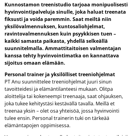
Kunnostamon treenistudio tarjoaa monipuolisesti
hyvinvointipalveluja sinulle, joka haluat treenata
fiksusti ja voida paremmin. Saat meiltä niin
yksilövalmennuksen, kuntosaliohjelmat,
ravintovalmennuksen kuin psyykkisen tuen –
kaikki samasta paikasta, yhdellä selkeällä
suunnitelmalla.
Ammattitaitoisen valmentajan
kanssa tehty hyvinvointimatka on kannattava
sijoitus omaan elämään.
Personal trainer ja yksilölliset treeniohjelmat
PT Anu suunnittelee treeniohjelmat juuri sinun
tavoitteidesi ja elämäntilanteesi mukaan. Olitpa
aloittelija tai kokeneempi treenaaja, saat ohjauksen,
joka tukee kehitystäsi kestävällä tavalla. Meillä et
treenaa yksin – olet osa yhteisöä, jossa hyvinvointi
tulee ensin. Personal trainerin tuki on tärkeää
elämäntapojen oppimisessa.