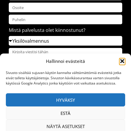
Mistä palvelusta olet kiinnostunut?
Hallinnoi evästeitä
Sivusto sisältää sujuvan käytön kannalta välttämättömiä evästeitä jotka
eivät talleta käyttäjätietoja. Sivuston kävikäseurantaa varten sivustolla
käytössä Google Analytics jonka käyttöön voit vaikuttaa asetuksissa.
LÄHETÄ
HYVÄKSY
ESTÄ
© Kaikki oikeudet pidätetään
NÄYTÄ ASETUKSET