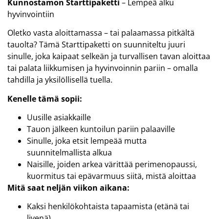
Kunnostamon Starttipaketti
– Lempeä alku
hyvinvointiin
Oletko vasta aloittamassa – tai palaamassa pitkältä
tauolta? Tämä Starttipaketti on suunniteltu juuri
sinulle, joka kaipaat selkeän ja turvallisen tavan aloittaa
tai palata liikkumisen ja hyvinvoinnin pariin – omalla
tahdilla ja yksilöllisellä tuella.
Kenelle tämä sopii:
Uusille asiakkaille
Tauon jälkeen kuntoilun pariin palaaville
Sinulle, joka etsit lempeää mutta
suunnitelmallista alkua
Naisille, joiden arkea värittää perimenopaussi,
kuormitus tai epävarmuus siitä, mistä aloittaa
Mitä saat neljän viikon aikana:
Kaksi henkilökohtaista tapaamista (etänä tai
livenä)