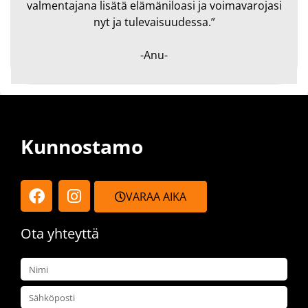
valmentajana lisätä elämäniloasi ja voimavarojasi
nyt ja tulevaisuudessa.”
-
Anu
-
Kunnostamo
VARAA AIKA
Ota yhteyttä