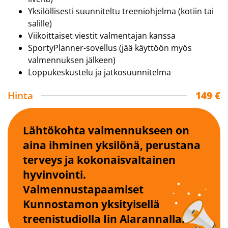
Yksilöllisesti suunniteltu treeniohjelma (kotiin tai
salille)
Viikoittaiset viestit valmentajan kanssa
SportyPlanner-sovellus (jää käyttöön myös
valmennuksen jälkeen)
Loppukeskustelu ja jatkosuunnitelma
Hinta
149 €
Lähtökohta valmennukseen on
aina ihminen yksilönä, perustana
terveys ja kokonaisvaltainen
hyvinvointi.
Valmennustapaamiset
Kunnostamon yksityisellä
treenistudiolla Iin Alarannalla.