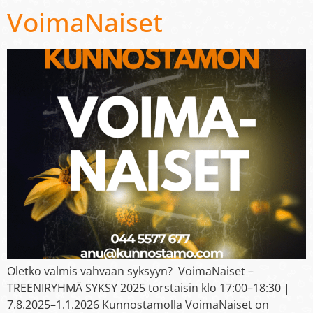
VoimaNaiset
Oletko valmis vahvaan syksyyn? VoimaNaiset –
TREENIRYHMÄ SYKSY 2025 torstaisin klo 17:00–18:30 |
7.8.2025–1.1.2026 Kunnostamolla VoimaNaiset on