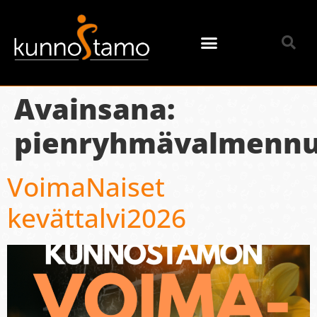
Avainsana:
pienryhmävalmenn
VoimaNaiset
kevättalvi2026