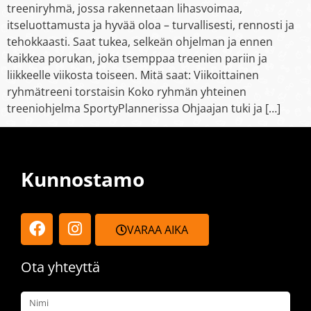
treeniryhmä, jossa rakennetaan lihasvoimaa,
itseluottamusta ja hyvää oloa – turvallisesti, rennosti ja
tehokkaasti. Saat tukea, selkeän ohjelman ja ennen
kaikkea porukan, joka tsemppaa treenien pariin ja
liikkeelle viikosta toiseen. Mitä saat: Viikoittainen
ryhmätreeni torstaisin Koko ryhmän yhteinen
treeniohjelma SportyPlannerissa Ohjaajan tuki ja […]
Kunnostamo
VARAA AIKA
Ota yhteyttä